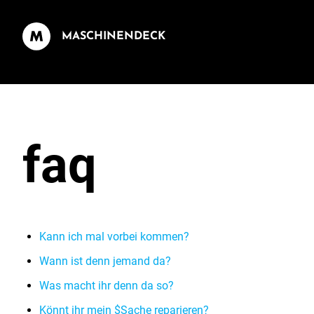
MASCHINENDECK
faq
Kann ich mal vorbei kommen?
Wann ist denn jemand da?
Was macht ihr denn da so?
Könnt ihr mein $Sache reparieren?