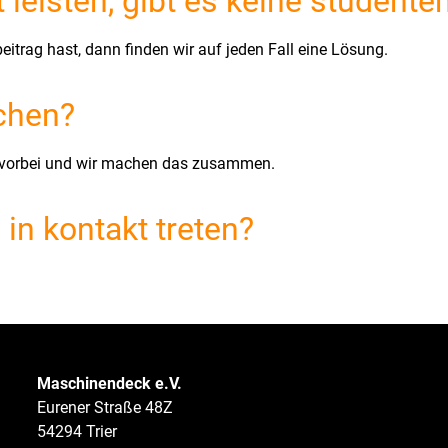
 leisten, gibt es keine studenten
itrag hast, dann finden wir auf jeden Fall eine Lösung.
achen?
h vorbei und wir machen das zusammen.
in kontakt treten?
Maschinendeck e.V.
Eurener Straße 48Z
54294 Trier