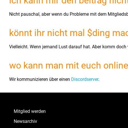
ich kann mir den beitrag nicht
Nicht pauschal, aber wenn du Probleme mit dem Mitgliedsbe
könnt ihr nicht mal $ding m
Vielleicht. Wenn jemand Lust darauf hat. Aber komm doc
wo kann man mit euch online 
Wir kommunizieren über einen
Discordserver
.
Mitglied werden
Newsarchiv